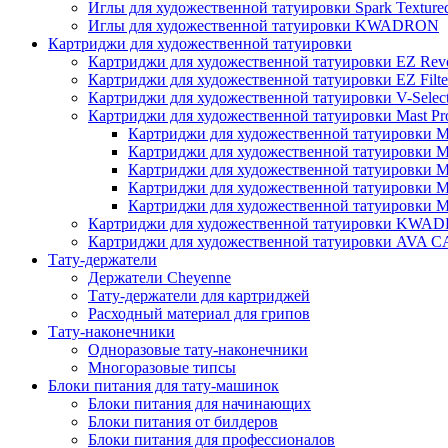
Иглы для художественной татуировки Spark Texture
Иглы для художественной татуировки KWADRON
Картриджи для художественной татуировки
Картриджи для художественной татуировки EZ Revo
Картриджи для художественной татуировки EZ Filte
Картриджи для художественной татуировки V-Selec
Картриджи для художественной татуировки Mast Pr
Картриджи для художественной татуировки Ma
Картриджи для художественной татуировки Ma
Картриджи для художественной татуировки Ma
Картриджи для художественной татуировки Ma
Картриджи для художественной татуировки Ma
Картриджи для художественной татуировки KWA
Картриджи для художественной татуировки AV
Тату-держатели
Держатели Cheyenne
Тату-держатели для картриджей
Расходный материал для грипов
Тату-наконечники
Одноразовые тату-наконечники
Многоразовые типсы
Блоки питания для тату-машинок
Блоки питания для начинающих
Блоки питания от билдеров
Блоки питания для профессионалов