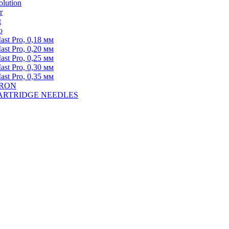
lution
r
t
o
st Pro, 0,18 мм
st Pro, 0,20 мм
st Pro, 0,25 мм
st Pro, 0,30 мм
st Pro, 0,35 мм
DRON
A CARTRIDGE NEEDLES