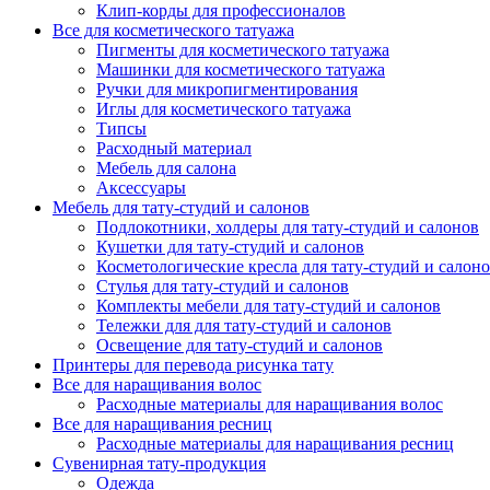
Клип-корды для профессионалов
Все для косметического татуажа
Пигменты для косметического татуажа
Машинки для косметического татуажа
Ручки для микропигментирования
Иглы для косметического татуажа
Типсы
Расходный материал
Мебель для салона
Аксессуары
Мебель для тату-студий и салонов
Подлокотники, холдеры для тату-студий и салонов
Кушетки для тату-студий и салонов
Косметологические кресла для тату-студий и салон
Стулья для тату-студий и салонов
Комплекты мебели для тату-студий и салонов
Тележки для для тату-студий и салонов
Освещение для тату-студий и салонов
Принтеры для перевода рисунка тату
Все для наращивания волос
Расходные материалы для наращивания волос
Все для наращивания ресниц
Расходные материалы для наращивания ресниц
Сувенирная тату-продукция
Одежда