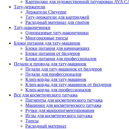
Картриджи для художественной татуировки AV
Тату-держатели
Держатели Cheyenne
Тату-держатели для картриджей
Расходный материал для грипов
Тату-наконечники
Одноразовые тату-наконечники
Многоразовые типсы
Блоки питания для тату-машинок
Блоки питания для начинающих
Блоки питания от билдеров
Блоки питания для профессионалов
Педали и провода для тату-машинок
Педали для тату-машинок от билдеров
Педали для профессионалов
Клип-корды для тату-машинок
Клип-корды для тату-машинок от билдеров
Клип-корды для профессионалов
Все для косметического татуажа
Пигменты для косметического татуажа
Машинки для косметического татуажа
Ручки для микропигментирования
Иглы для косметического татуажа
Типсы
Расходный материал