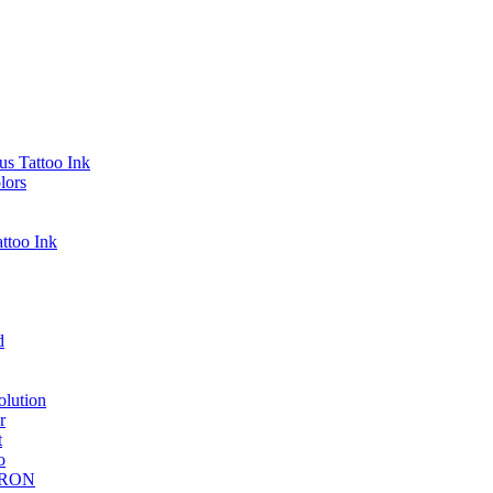
s Tattoo Ink
lors
ttoo Ink
d
lution
r
t
o
DRON