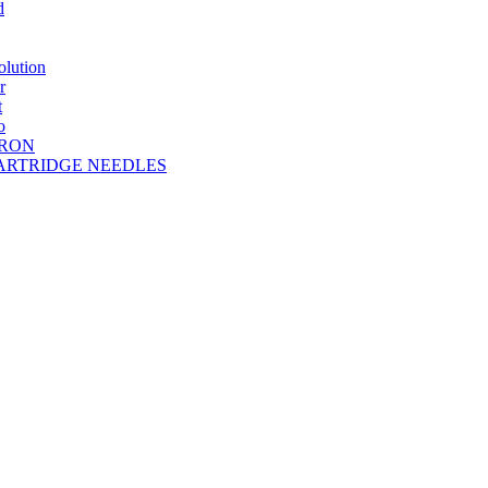
d
lution
r
t
o
DRON
A CARTRIDGE NEEDLES