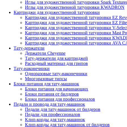
Иглы для художественной татуировки Spark Texture
Иглы для художественной татуировки KWADRON
Картриджи для художественной татуировки
Картриджи для художественной татуировки EZ Revo
Картриджи для художественной татуировки EZ Filte
Картриджи для художественной татуировки V-Selec
Картриджи для художественной татуировки Mast Pr
Картриджи для художественной татуировки KWA
Картриджи для художественной татуировки AV
Тату-держатели
Держатели Cheyenne
Тату-держатели для картриджей
Расходный материал для грипов
Тату-наконечники
Одноразовые тату-наконечники
Многоразовые типсы
Блоки питания для тату-машинок
Блоки питания для начинающих
Блоки питания от билдеров
Блоки питания для профессионалов
Педали и провода для тату-машинок
Педали для тату-машинок от билдеров
Педали для профессионалов
Клип-корды для тату-машинок
Клип-корды для тату-машинок от билдеров