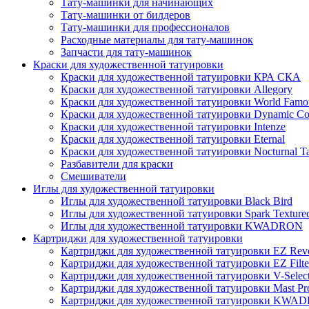
Тату-машинки для начинающих
Тату-машинки от билдеров
Тату-машинки для профессионалов
Расходные материалы для тату-машинок
Запчасти для тату-машинок
Краски для художественной татуировки
Краски для художественной татуировки КРА СКА
Краски для художественной татуировки Allegory
Краски для художественной татуировки World Famou
Краски для художественной татуировки Dynamic Co
Краски для художественной татуировки Intenze
Краски для художественной татуировки Eternal
Краски для художественной татуировки Nocturnal Ta
Разбавители для краски
Смешиватели
Иглы для художественной татуировки
Иглы для художественной татуировки Black Bird
Иглы для художественной татуировки Spark Texture
Иглы для художественной татуировки KWADRON
Картриджи для художественной татуировки
Картриджи для художественной татуировки EZ Revo
Картриджи для художественной татуировки EZ Filte
Картриджи для художественной татуировки V-Selec
Картриджи для художественной татуировки Mast Pr
Картриджи для художественной татуировки KWA