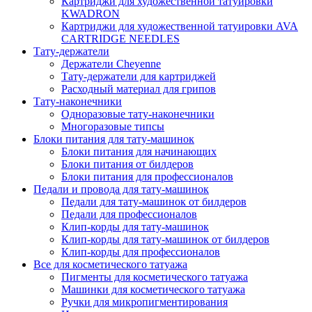
Картриджи для художественной татуировки
KWADRON
Картриджи для художественной татуировки AVA
CARTRIDGE NEEDLES
Тату-держатели
Держатели Cheyenne
Тату-держатели для картриджей
Расходный материал для грипов
Тату-наконечники
Одноразовые тату-наконечники
Многоразовые типсы
Блоки питания для тату-машинок
Блоки питания для начинающих
Блоки питания от билдеров
Блоки питания для профессионалов
Педали и провода для тату-машинок
Педали для тату-машинок от билдеров
Педали для профессионалов
Клип-корды для тату-машинок
Клип-корды для тату-машинок от билдеров
Клип-корды для профессионалов
Все для косметического татуажа
Пигменты для косметического татуажа
Машинки для косметического татуажа
Ручки для микропигментирования