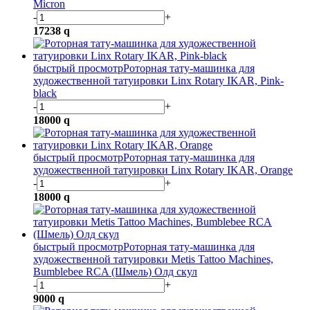
Micron
-
+
17238
q
быстрый просмотр
Роторная тату-машинка для
художественной татуировки Linx Rotary IKAR, Pink-
black
-
+
18000
q
быстрый просмотр
Роторная тату-машинка для
художественной татуировки Linx Rotary IKAR, Orange
-
+
18000
q
быстрый просмотр
Роторная тату-машинка для
художественной татуировки Metis Tattoo Machines,
Bumblebee RCA (Шмель) Олд скул
-
+
9000
q