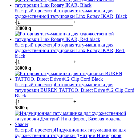
быстрый просмотр
Роторная тату-машинка для
художественной татуировки Linx Rotary IKAR, Black
-
+
18000
q
быстрый просмотр
Роторная тату-машинка для
художественной татуировки Linx Rotary IKAR, Red-
black
-
+
18000
q
быстрый просмотр
Роторная тату-машинка для
татуировки BUREN TATTOO, Direct Drive #12 Clip Cord
Black
-
+
5800
q
быстрый просмотр
Индукционная тату-машинка для
художественной татуировки Дмитрий Никифоров,