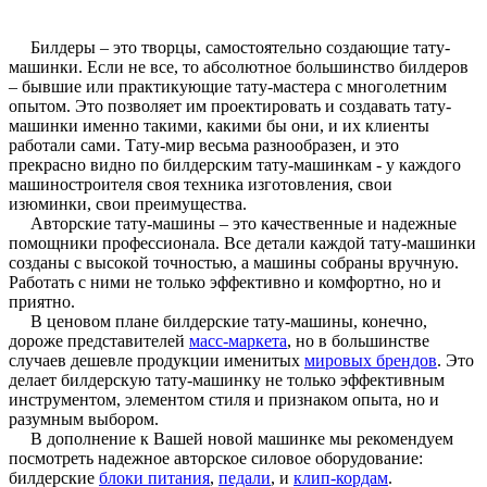
Билдеры
– это творцы, самостоятельно создающие тату-
машинки. Если не все, то абсолютное большинство билдеров
– бывшие или практикующие тату-мастера с многолетним
опытом. Это позволяет им проектировать и создавать тату-
машинки именно такими, какими бы они, и их клиенты
работали сами. Тату-мир весьма разнообразен, и это
прекрасно видно по билдерским тату-машинкам - у каждого
машиностроителя своя техника изготовления, свои
изюминки, свои преимущества.
Авторские
тату-машины – это качественные и надежные
помощники профессионала. Все детали каждой тату-машинки
созданы с высокой точностью, а машины собраны вручную.
Работать с ними не только эффективно и комфортно, но и
приятно.
В
ценовом плане билдерские тату-машины, конечно,
дороже представителей
масс-маркета
, но в большинстве
случаев дешевле продукции именитых
мировых брендов
. Это
делает билдерскую тату-машинку не только эффективным
инструментом, элементом стиля и признаком опыта, но и
разумным выбором.
В дополнение
к Вашей новой машинке мы рекомендуем
посмотреть надежное авторское силовое оборудование:
билдерские
блоки питания
,
педали
, и
клип-кордам
.