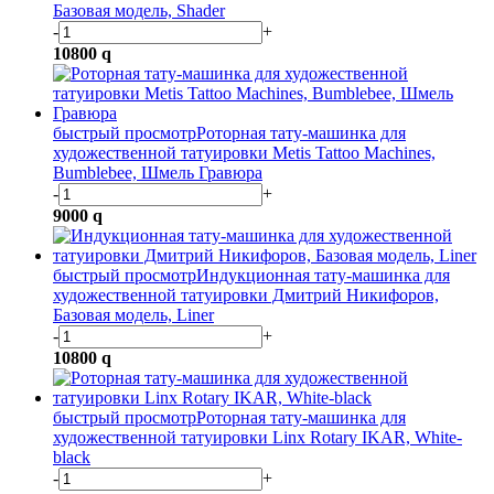
Базовая модель, Shader
-
+
10800
q
быстрый просмотр
Роторная тату-машинка для
художественной татуировки Metis Tattoo Machines,
Bumblebee, Шмель Гравюра
-
+
9000
q
быстрый просмотр
Индукционная тату-машинка для
художественной татуировки Дмитрий Никифоров,
Базовая модель, Liner
-
+
10800
q
быстрый просмотр
Роторная тату-машинка для
художественной татуировки Linx Rotary IKAR, White-
black
-
+