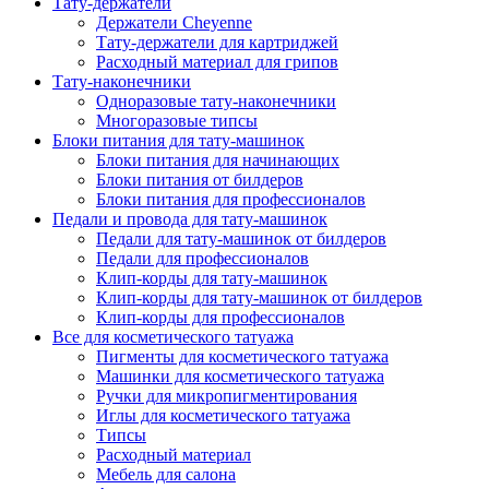
Тату-держатели
Держатели Cheyenne
Тату-держатели для картриджей
Расходный материал для грипов
Тату-наконечники
Одноразовые тату-наконечники
Многоразовые типсы
Блоки питания для тату-машинок
Блоки питания для начинающих
Блоки питания от билдеров
Блоки питания для профессионалов
Педали и провода для тату-машинок
Педали для тату-машинок от билдеров
Педали для профессионалов
Клип-корды для тату-машинок
Клип-корды для тату-машинок от билдеров
Клип-корды для профессионалов
Все для косметического татуажа
Пигменты для косметического татуажа
Машинки для косметического татуажа
Ручки для микропигментирования
Иглы для косметического татуажа
Типсы
Расходный материал
Мебель для салона