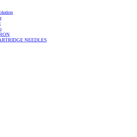
lution
r
t
o
DRON
A CARTRIDGE NEEDLES