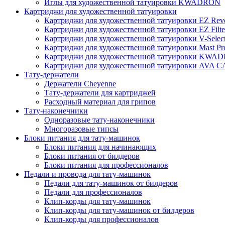
Иглы для художественной татуировки KWADRON
Картриджи для художественной татуировки
Картриджи для художественной татуировки EZ Revo
Картриджи для художественной татуировки EZ Filte
Картриджи для художественной татуировки V-Selec
Картриджи для художественной татуировки Mast Pr
Картриджи для художественной татуировки KWA
Картриджи для художественной татуировки AV
Тату-держатели
Держатели Cheyenne
Тату-держатели для картриджей
Расходный материал для грипов
Тату-наконечники
Одноразовые тату-наконечники
Многоразовые типсы
Блоки питания для тату-машинок
Блоки питания для начинающих
Блоки питания от билдеров
Блоки питания для профессионалов
Педали и провода для тату-машинок
Педали для тату-машинок от билдеров
Педали для профессионалов
Клип-корды для тату-машинок
Клип-корды для тату-машинок от билдеров
Клип-корды для профессионалов