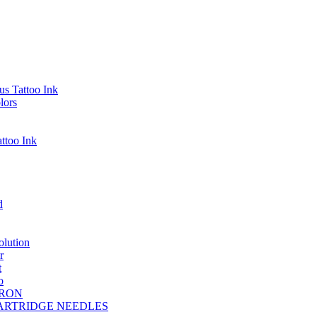
s Tattoo Ink
lors
ttoo Ink
d
lution
r
t
o
DRON
A CARTRIDGE NEEDLES