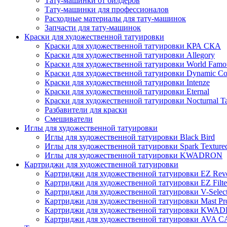
Тату-машинки от билдеров
Тату-машинки для профессионалов
Расходные материалы для тату-машинок
Запчасти для тату-машинок
Краски для художественной татуировки
Краски для художественной татуировки КРА СКА
Краски для художественной татуировки Allegory
Краски для художественной татуировки World Famou
Краски для художественной татуировки Dynamic Co
Краски для художественной татуировки Intenze
Краски для художественной татуировки Eternal
Краски для художественной татуировки Nocturnal Ta
Разбавители для краски
Смешиватели
Иглы для художественной татуировки
Иглы для художественной татуировки Black Bird
Иглы для художественной татуировки Spark Texture
Иглы для художественной татуировки KWADRON
Картриджи для художественной татуировки
Картриджи для художественной татуировки EZ Revo
Картриджи для художественной татуировки EZ Filte
Картриджи для художественной татуировки V-Selec
Картриджи для художественной татуировки Mast Pr
Картриджи для художественной татуировки KWA
Картриджи для художественной татуировки AV